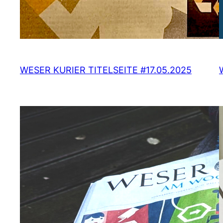
WESER KURIER TITELSEITE #17.05.2025