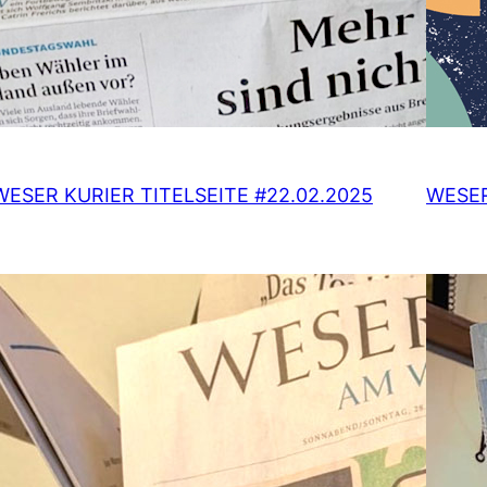
WESER KURIER TITELSEITE #22.02.2025
WESER