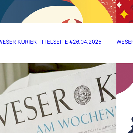
WESER KURIER TITELSEITE #26.04.2025
WESER