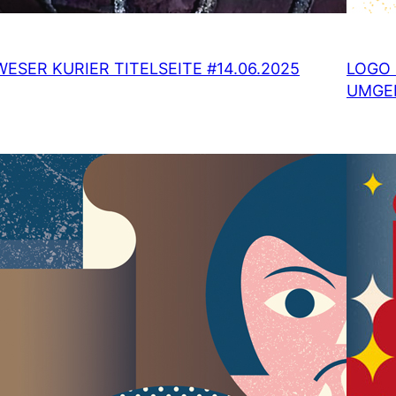
WESER KURIER TITELSEITE #14.06.2025
LOGO
UMGE